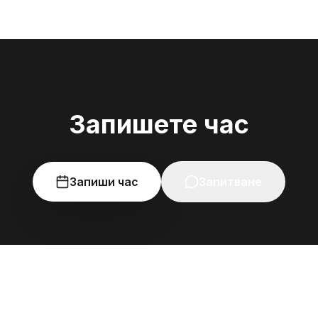
естетична форма, съоб
Запишете час
Запиши час
Запитване