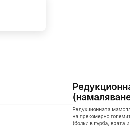
Редукционн
(намаляване
Редукционната мамопл
150
мин.
на прекомерно големит
(болки в гърба, врата 