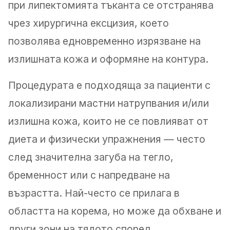
при липектомията тъканта се отстранява
чрез хирургична ексцизия, което
позволява едновременно изрязване на
излишната кожа и оформяне на контура.
Процедурата е подходяща за пациенти с
локализирани мастни натрупвания и/или
излишна кожа, които не се повлияват от
диета и физически упражнения — често
след значителна загуба на тегло,
бременност или с напредване на
възрастта. Най-често се прилага в
областта на корема, но може да обхване и
други зони на тялото според