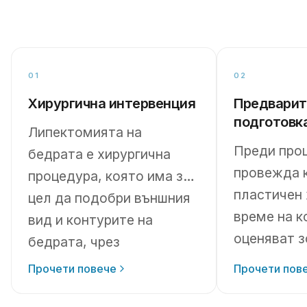
01
02
Хирургична интервенция
Предварит
подготовк
Липектомията на
Преди про
бедрата е хирургична
провежда 
процедура, която има за
пластичен 
цел да подобри външния
време на к
вид и контурите на
оценяват з
бедрата, чрез
корекция, 
премахване на излишната
Прочети повече
Прочети пов
мастна тък
кожа и/или мазнини.
качеството