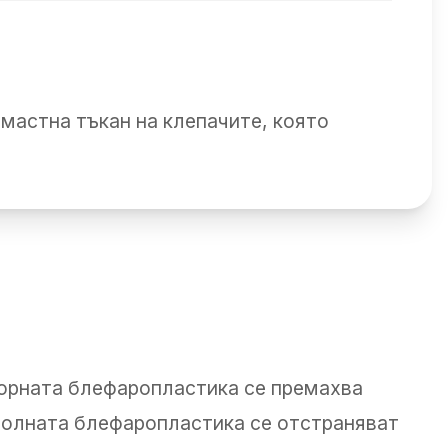
мастна тъкан на клепачите, която
 горната блефаропластика се премахва
 долната блефаропластика се отстраняват