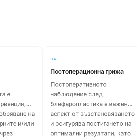
04
Постоперационна грижа
Постоперативното
та е
наблюдение след
ервенция,
блефаропластика е важен
обряване на
аспект от възстановяването
рните и/или
и осигурява постигането на
 чрез
оптимални резултати, като