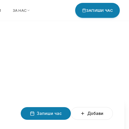
И
ЗА НАС
ЗАПИШИ ЧАС
Запиши час
Добави