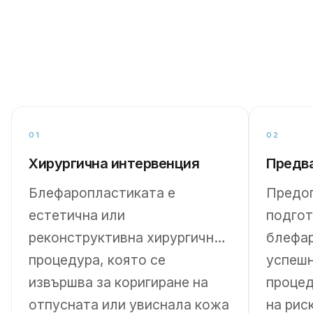
01
02
Хирургична интервенция
Предв
Блефаропластиката е
Предо
естетична или
подгот
реконструктивна хирургична
блефар
процедура, която се
успешн
извършва за коригиране на
процед
отпусната или увиснала кожа
на рис