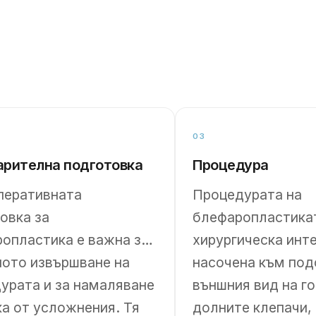
03
арителна подготовка
Процедура
перативната
Процедурата на
овка за
блефаропластика
опластика е важна за
хирургическа инт
ото извършване на
насочена към под
урата и за намаляване
външния вид на го
ка от усложнения. Тя
долните клепачи,