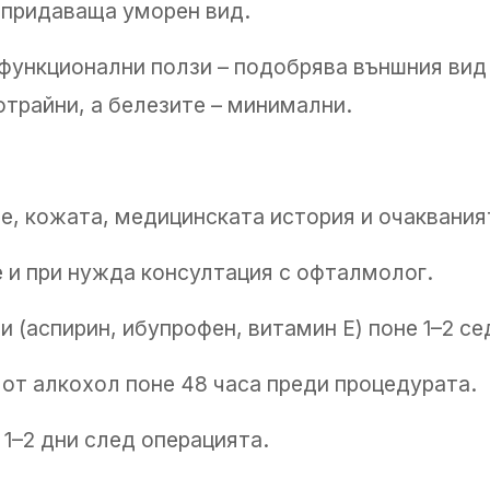
 придаваща уморен вид.
 функционални ползи – подобрява външния вид
трайни, а белезите – минимални.
те, кожата, медицинската история и очаквания
 и при нужда консултация с офталмолог.
(аспирин, ибупрофен, витамин Е) поне 1–2 се
от алкохол поне 48 часа преди процедурата.
1–2 дни след операцията.